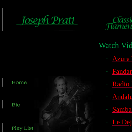
Watch Vid
·
Azure 
·
Fanda
·
Radio 
·
Andalu
·
Samba
·
Le Dej