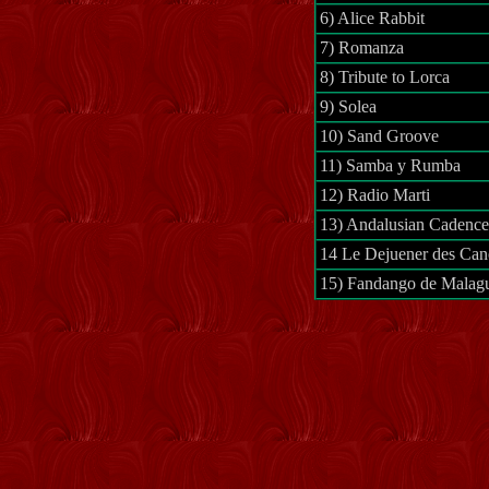
6) Alice Rabbit
7)
Romanza
8) Tribute to Lorca
9)
Solea
10) Sand Groove
11) Samba y Rumba
12) Radio Marti
13)
Andalusian
Cadenc
14 Le
Dejuener
des
Cano
15) Fandango de
Malag