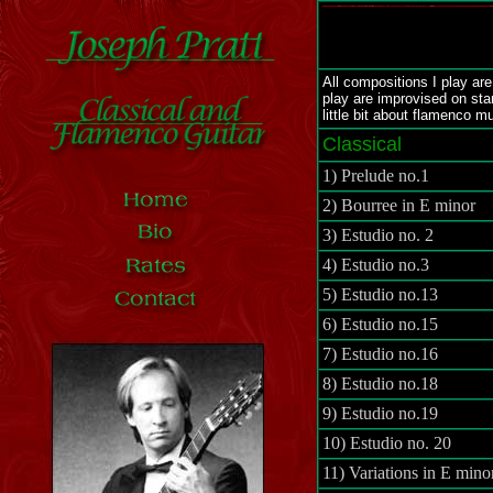
All compositions I play ar
play are improvised on st
little bit about flamenco m
Classical
1) Prelude no.1
2)
Bourree
in E minor
3)
Estudio
no. 2
4)
Estudio
no.3
5)
Estudio
no.13
6)
Estudio
no.15
7)
Estudio
no.16
8)
Estudio
no.18
9)
Estudio
no.19
10)
Estudio
no. 20
11) Variations in E mino