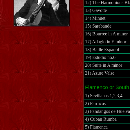
12) The Harmonious Bl
13) Gavotte
14) Minuet
15)
Sarabande
16)
Bourree
in A minor
17) Adagio in E minor
18)
Baille
Espanol
19)
Estudio
no.6
20) Suite in A minor
21) Azure
Valse
Flamenco or South
1)
Sevillanas
1,2,3,4
2)
Farrucas
3) Fandangos de Huelv
4) Cuban Rumba
5)
Flamenca